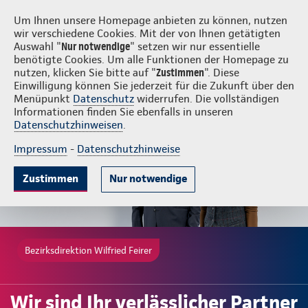
Login
Wilfried Feirer
Um Ihnen unsere Homepage anbieten zu können, nutzen
wir verschiedene Cookies. Mit der von Ihnen getätigten
Auswahl "
Nur notwendige
" setzen wir nur essentielle
benötigte Cookies. Um alle Funktionen der Homepage zu
nutzen, klicken Sie bitte auf "
Zustimmen
". Diese
Einwilligung können Sie jederzeit für die Zukunft über den
Beliebte Produkte
Weitere Angebote
Beratung & Angebot
Menüpunkt
Datenschutz
widerrufen. Die vollständigen
Informationen finden Sie ebenfalls in unseren
Datenschutzhinweisen
.
Impressum
-
Datenschutzhinweise
Zustimmen
Nur notwendige
Bezirksdirektion Wilfried Feirer
Wir sind Ihr verlässlicher Partner