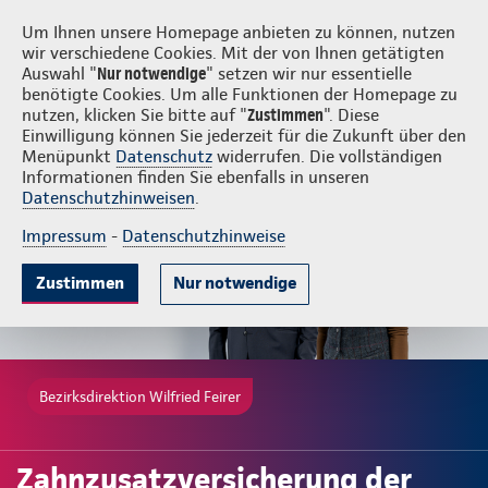
Login
Wilfried Feirer
Um Ihnen unsere Homepage anbieten zu können, nutzen
wir verschiedene Cookies. Mit der von Ihnen getätigten
Auswahl "
Nur notwendige
" setzen wir nur essentielle
benötigte Cookies. Um alle Funktionen der Homepage zu
nutzen, klicken Sie bitte auf "
Zustimmen
". Diese
Einwilligung können Sie jederzeit für die Zukunft über den
Gute Gründe
Tarife & Leistungen
Wissenswertes
Beratung & 
Menüpunkt
Datenschutz
widerrufen. Die vollständigen
Informationen finden Sie ebenfalls in unseren
Datenschutzhinweisen
.
Impressum
-
Datenschutzhinweise
Zustimmen
Nur notwendige
Bezirksdirektion Wilfried Feirer
Zahnzusatzversicherung der