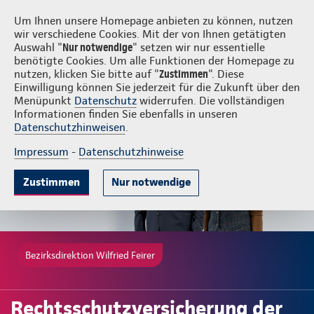
Login
Wilfried Feirer
Um Ihnen unsere Homepage anbieten zu können, nutzen
wir verschiedene Cookies. Mit der von Ihnen getätigten
Auswahl "
Nur notwendige
" setzen wir nur essentielle
benötigte Cookies. Um alle Funktionen der Homepage zu
nutzen, klicken Sie bitte auf "
Zustimmen
". Diese
Einwilligung können Sie jederzeit für die Zukunft über den
Gute Gründe
Tarife & Leistungen
Wissenswertes
Beratung & 
Menüpunkt
Datenschutz
widerrufen. Die vollständigen
Informationen finden Sie ebenfalls in unseren
Datenschutzhinweisen
.
Impressum
-
Datenschutzhinweise
Zustimmen
Nur notwendige
Bezirksdirektion Wilfried Feirer
Rechtsschutzversicherung der