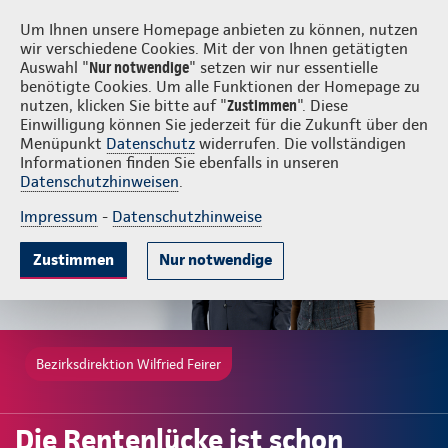
Login
Wilfried Feirer
Um Ihnen unsere Homepage anbieten zu können, nutzen
wir verschiedene Cookies. Mit der von Ihnen getätigten
Auswahl "
Nur notwendige
" setzen wir nur essentielle
benötigte Cookies. Um alle Funktionen der Homepage zu
nutzen, klicken Sie bitte auf "
Zustimmen
". Diese
Einwilligung können Sie jederzeit für die Zukunft über den
Gute Gründe
Tarif & Leistungen
Wissenswertes
Beratung & A
Menüpunkt
Datenschutz
widerrufen. Die vollständigen
Informationen finden Sie ebenfalls in unseren
Datenschutzhinweisen
.
Impressum
-
Datenschutzhinweise
Zustimmen
Nur notwendige
Bezirksdirektion Wilfried Feirer
Die Rentenlücke ist schon