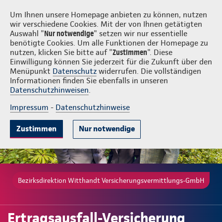
Login
Witthandt Versicherungsvermittlungs-GmbH
Um Ihnen unsere Homepage anbieten zu können, nutzen
wir verschiedene Cookies. Mit der von Ihnen getätigten
Auswahl "
Nur notwendige
" setzen wir nur essentielle
benötigte Cookies. Um alle Funktionen der Homepage zu
nutzen, klicken Sie bitte auf "
Zustimmen
". Diese
Einwilligung können Sie jederzeit für die Zukunft über den
Gute Gründe
Tarife & Leistungen
Wissenwertes
Beratung & A
Menüpunkt
Datenschutz
widerrufen. Die vollständigen
Informationen finden Sie ebenfalls in unseren
Datenschutzhinweisen
.
Impressum
-
Datenschutzhinweise
Zustimmen
Nur notwendige
Bezirksdirektion Witthandt Versicherungsvermittlungs-GmbH
Ertragsausfall-Versicherung