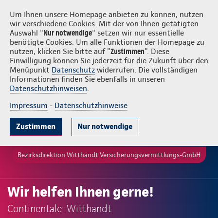
Login
Witthandt Versicherungsvermittlungs-GmbH
Um Ihnen unsere Homepage anbieten zu können, nutzen
wir verschiedene Cookies. Mit der von Ihnen getätigten
Auswahl "
Nur notwendige
" setzen wir nur essentielle
benötigte Cookies. Um alle Funktionen der Homepage zu
nutzen, klicken Sie bitte auf "
Zustimmen
". Diese
Einwilligung können Sie jederzeit für die Zukunft über den
Menüpunkt
Datenschutz
widerrufen. Die vollständigen
Informationen finden Sie ebenfalls in unseren
Datenschutzhinweisen
.
Impressum
-
Datenschutzhinweise
Zustimmen
Nur notwendige
Bezirksdirektion Witthandt Versicherungsvermittlungs-GmbH
Wir helfen Ihnen gerne!
Continentale: Witthandt