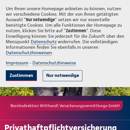
Login
Witthandt Versicherungsvermittlungs-GmbH
Um Ihnen unsere Homepage anbieten zu können, nutzen
wir verschiedene Cookies. Mit der von Ihnen getätigten
Auswahl "
Nur notwendige
" setzen wir nur essentielle
benötigte Cookies. Um alle Funktionen der Homepage zu
nutzen, klicken Sie bitte auf "
Zustimmen
". Diese
Einwilligung können Sie jederzeit für die Zukunft über den
Gute Gründe
Tarife & Leistungen
Wissenswertes
Beratung & 
Menüpunkt
Datenschutz
widerrufen. Die vollständigen
Informationen finden Sie ebenfalls in unseren
Datenschutzhinweisen
.
Impressum
-
Datenschutzhinweise
Zustimmen
Nur notwendige
Bezirksdirektion Witthandt Versicherungsvermittlungs-GmbH
Privathaftpflichtversicherung