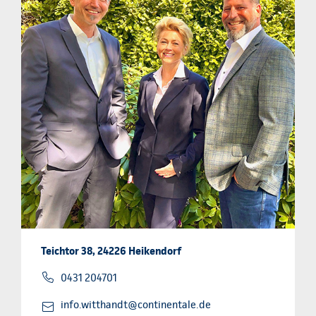
Teichtor 38, 24226 Heikendorf
0431 204701
info.witthandt@continentale.de