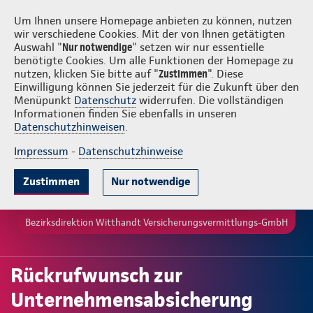
Login
Witthandt Versicherungsvermittlungs-GmbH
Um Ihnen unsere Homepage anbieten zu können, nutzen
wir verschiedene Cookies. Mit der von Ihnen getätigten
Auswahl "
Nur notwendige
" setzen wir nur essentielle
benötigte Cookies. Um alle Funktionen der Homepage zu
nutzen, klicken Sie bitte auf "
Zustimmen
". Diese
Einwilligung können Sie jederzeit für die Zukunft über den
Menüpunkt
Datenschutz
widerrufen. Die vollständigen
Informationen finden Sie ebenfalls in unseren
Datenschutzhinweisen
.
Impressum
-
Datenschutzhinweise
Zustimmen
Nur notwendige
Bezirksdirektion Witthandt Versicherungsvermittlungs-GmbH
Rückrufwunsch zur
Unternehmensabsicherung