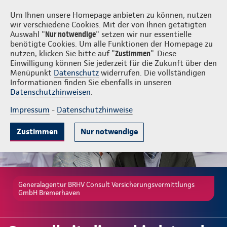
BRHV Consult Versicherungsvermittlungs GmbH Bremerhaven
Um Ihnen unsere Homepage anbieten zu können, nutzen
wir verschiedene Cookies. Mit der von Ihnen getätigten
Auswahl "
Nur notwendige
" setzen wir nur essentielle
benötigte Cookies. Um alle Funktionen der Homepage zu
nutzen, klicken Sie bitte auf "
Zustimmen
". Diese
Einwilligung können Sie jederzeit für die Zukunft über den
Gute Gründe
Tarife & Leistungen
Wissenswertes
Beratung & 
Menüpunkt
Datenschutz
widerrufen. Die vollständigen
Informationen finden Sie ebenfalls in unseren
Datenschutzhinweisen
.
Impressum
-
Datenschutzhinweise
Zustimmen
Nur notwendige
Generalagentur BRHV Consult Versicherungsvermittlungs
GmbH Bremerhaven