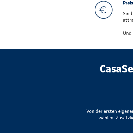
Preis
Sind
attr
Und 
CasaSe
Von der ersten eigene
wählen. Zusätzli