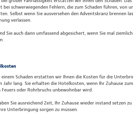
 bei grober Fahrlässigkeit erstatten wir Ihnen den Schaden. Das
st bei schwerwiegenden Fehlern, die zum Schaden führen, von u
lten. Selbst wenn Sie ausversehen den Adventskranz brennen la
ung verlassen.
ind Sie auch dann umfassend abgesichert, wenn Sie mal ziemlich
n.
lkosten
 einem Schaden erstatten wir Ihnen die Kosten für die Unterbri
in Jahr lang. Sie erhalten die Hotelkosten, wenn Ihr Zuhause zu
s Feuers oder Rohrbruchs unbewohnbar wird.
aben Sie ausreichend Zeit, Ihr Zuhause wieder instand setzen zu 
hre Unterbringung sorgen zu müssen.