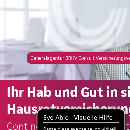
Generalagentur BRHV Consult Versicherungs
Ihr Hab und Gut in 
Hausratversicherun
Continentale: BRHV Consul