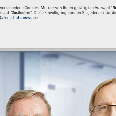
Privatkunden
Firmenkunden
 Bremerhaven
erschiedene Cookies. Mit der von Ihnen getätigten Auswahl "
N
e auf "
Zustimmen
". Diese Einwilligung können Sie jederzeit für
Datenschutzhinweisen
.
- und Unfallversicherung
Ihre Agentur
tes
Beratung & Angebot