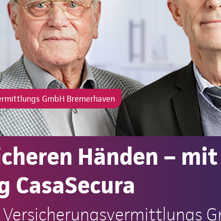
vermittlungs GmbH Bremerhaven
sicheren Händen – mit
g CasaSecura
t Versicherungsvermittlungs