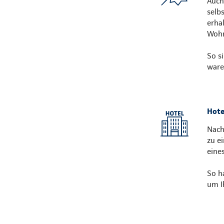
Auch
selb
erha
Wohn
So s
ware
Hote
Nach
zu e
eine
So h
um I