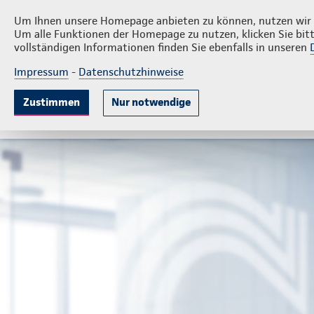
BRHV Consult Versicherungsvermittlungs GmbH
Um Ihnen unsere Homepage anbieten zu können, nutzen wir v
Um alle Funktionen der Homepage zu nutzen, klicken Sie bitt
vollständigen Informationen finden Sie ebenfalls in unseren
Impressum
-
Datenschutzhinweise
Krankenversicherung
Lebensversicherung
Sach
Zustimmen
Nur notwendige
Gute Gründe
Tarife & Leistungen
Wissenswer