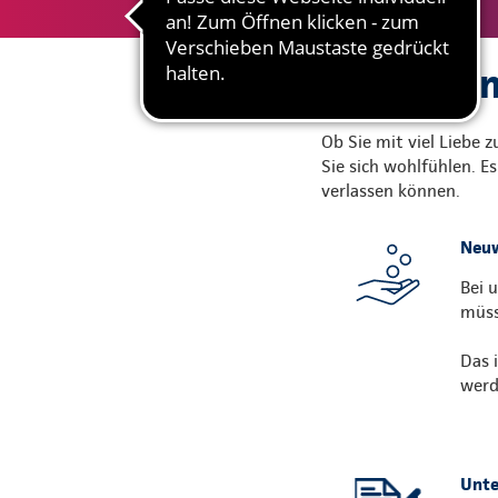
Gute Grün
Ob Sie mit viel Liebe 
Sie sich wohlfühlen. E
verlassen können.
Neuw
Bei 
müss
Das 
werd
Unte