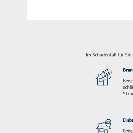
Im Schadenfall für Sie
Bran
Beis
schl
Stro
Einb
Beis