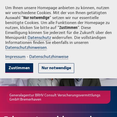
BRHV Consult Versicherungsvermittlungs GmbH Bremerhaven
Um Ihnen unsere Homepage anbieten zu können, nutzen
wir verschiedene Cookies. Mit der von Ihnen getätigten
Auswahl "
Nur notwendige
" setzen wir nur essentielle
benötigte Cookies. Um alle Funktionen der Homepage zu
nutzen, klicken Sie bitte auf "
Zustimmen
". Diese
Einwilligung können Sie jederzeit für die Zukunft über den
Gute Gründe
Tarife & Leistungen
Wissenswertes
Beratung & 
Menüpunkt
Datenschutz
widerrufen. Die vollständigen
Informationen finden Sie ebenfalls in unseren
Datenschutzhinweisen
.
Impressum
-
Datenschutzhinweise
Zustimmen
Nur notwendige
Generalagentur BRHV Consult Versicherungsvermittlungs
GmbH Bremerhaven