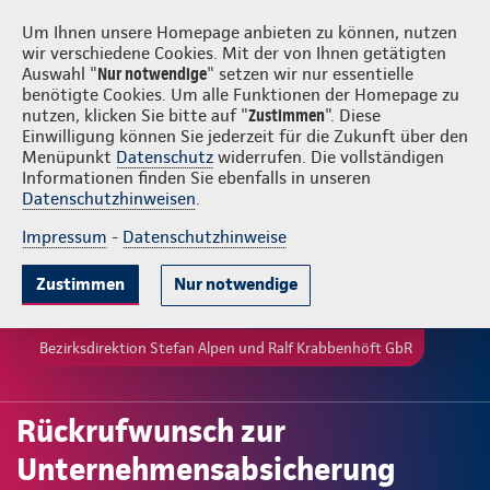
Login
Stefan Alpen und Ralf Krabbenhöft GbR
Um Ihnen unsere Homepage anbieten zu können, nutzen
wir verschiedene Cookies. Mit der von Ihnen getätigten
Auswahl "
Nur notwendige
" setzen wir nur essentielle
benötigte Cookies. Um alle Funktionen der Homepage zu
nutzen, klicken Sie bitte auf "
Zustimmen
". Diese
Einwilligung können Sie jederzeit für die Zukunft über den
Menüpunkt
Datenschutz
widerrufen. Die vollständigen
Informationen finden Sie ebenfalls in unseren
Datenschutzhinweisen
.
Impressum
-
Datenschutzhinweise
Zustimmen
Nur notwendige
Bezirksdirektion Stefan Alpen und Ralf Krabbenhöft GbR
Rückrufwunsch zur
Unternehmensabsicherung