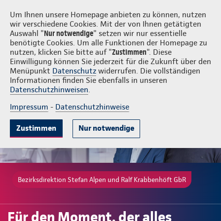
Login
Stefan Alpen und Ralf Krabbenhöft GbR
Um Ihnen unsere Homepage anbieten zu können, nutzen
wir verschiedene Cookies. Mit der von Ihnen getätigten
Auswahl "
Nur notwendige
" setzen wir nur essentielle
benötigte Cookies. Um alle Funktionen der Homepage zu
nutzen, klicken Sie bitte auf "
Zustimmen
". Diese
Einwilligung können Sie jederzeit für die Zukunft über den
Gute Gründe
Tarife & Leistungen
Wissenswertes
Menüpunkt
Datenschutz
widerrufen. Die vollständigen
Informationen finden Sie ebenfalls in unseren
Datenschutzhinweisen
.
Impressum
-
Datenschutzhinweise
Zustimmen
Nur notwendige
Bezirksdirektion Stefan Alpen und Ralf Krabbenhöft GbR
Für den Moment, der alles