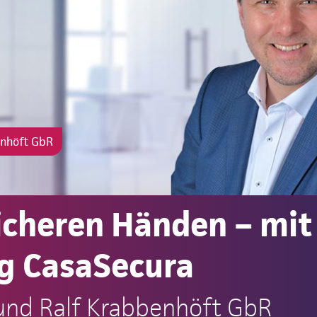
enhöft GbR
sicheren Händen – mit
g CasaSecura
 und Ralf Krabbenhöft GbR