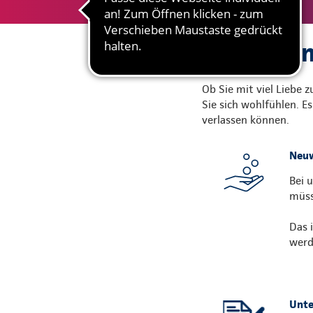
Gute Grün
Ob Sie mit viel Liebe 
Sie sich wohlfühlen. E
verlassen können.
Neuw
Bei 
müss
Das 
werd
Unte