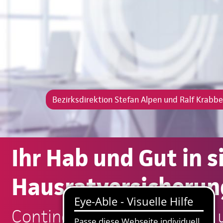
Bezirksdirektion Stefan Alpen und Ralf Krabb
Ihr Hab und Gut in 
Hausratversicherun
Continentale: Stefan Alpen