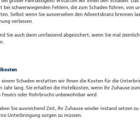
 bei grober Fahrlässigkeit erstatten wir Ihnen den Schaden. Das
st bei schwerwiegenden Fehlern, die zum Schaden führen, von u
lten. Selbst wenn Sie ausversehen den Adventskranz brennen la
ung verlassen.
ind Sie auch dann umfassend abgesichert, wenn Sie mal ziemlich
n.
lkosten
 einem Schaden erstatten wir Ihnen die Kosten für die Unterbri
in Jahr lang. Sie erhalten die Hotelkosten, wenn Ihr Zuhause zu
s Feuers oder Rohrbruchs unbewohnbar wird.
aben Sie ausreichend Zeit, Ihr Zuhause wieder instand setzen zu 
hre Unterbringung sorgen zu müssen.