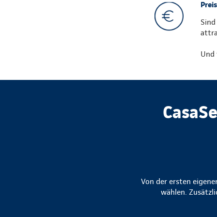
Preis
Sind
attr
Und 
CasaSe
Von der ersten eigene
wählen. Zusätzli