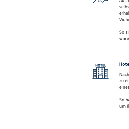
Auch
selb
erha
Wohn
So s
ware
Hote
Nach
zu e
eine
So h
um I