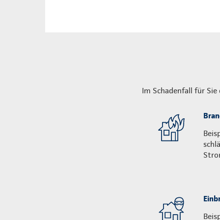
Im Schadenfall für Sie
Bran
Beis
schl
Stro
Einb
Beis