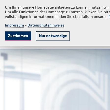
Stefan Alpen und Ralf Krabbenhöft GbR
Um Ihnen unsere Homepage anbieten zu können, nutzen wir v
Um alle Funktionen der Homepage zu nutzen, klicken Sie bitt
vollständigen Informationen finden Sie ebenfalls in unseren
Impressum
-
Datenschutzhinweise
Krankenversicherung
Lebensversicherung
Sach
Zustimmen
Nur notwendige
Gute Gründe
Tarife & Leistungen
Wissenswer