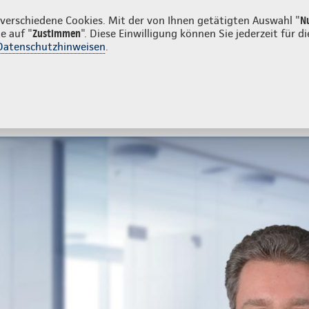
Privatkunden
Firmenkunden
erschiedene Cookies. Mit der von Ihnen getätigten Auswahl "
N
e auf "
Zustimmen
". Diese Einwilligung können Sie jederzeit für
Datenschutzhinweisen
.
- und Unfallversicherung
Ihre Agentur
tes
Beratung & Angebot