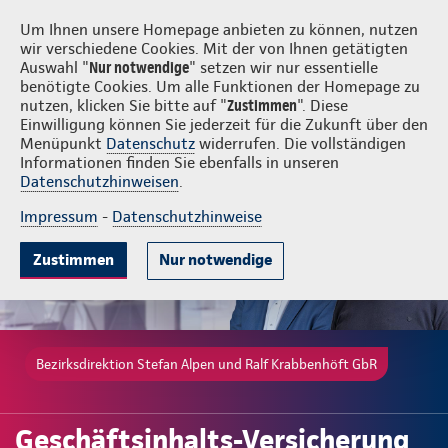
Login
Stefan Alpen und Ralf Krabbenhöft GbR
Um Ihnen unsere Homepage anbieten zu können, nutzen
wir verschiedene Cookies. Mit der von Ihnen getätigten
Auswahl "
Nur notwendige
" setzen wir nur essentielle
benötigte Cookies. Um alle Funktionen der Homepage zu
nutzen, klicken Sie bitte auf "
Zustimmen
". Diese
Einwilligung können Sie jederzeit für die Zukunft über den
Gute Gründe
Tarife & Leistungen
Wissenswertes
Beratung & 
Menüpunkt
Datenschutz
widerrufen. Die vollständigen
Informationen finden Sie ebenfalls in unseren
Datenschutzhinweisen
.
Impressum
-
Datenschutzhinweise
Zustimmen
Nur notwendige
Bezirksdirektion Stefan Alpen und Ralf Krabbenhöft GbR
Geschäftsinhalts-Versicherung