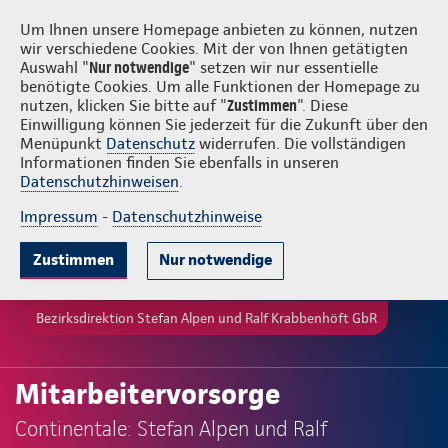
Login
Stefan Alpen und Ralf Krabbenhöft GbR
Um Ihnen unsere Homepage anbieten zu können, nutzen
wir verschiedene Cookies. Mit der von Ihnen getätigten
Auswahl "
Nur notwendige
" setzen wir nur essentielle
benötigte Cookies. Um alle Funktionen der Homepage zu
nutzen, klicken Sie bitte auf "
Zustimmen
". Diese
Einwilligung können Sie jederzeit für die Zukunft über den
Menüpunkt
Datenschutz
widerrufen. Die vollständigen
Informationen finden Sie ebenfalls in unseren
Datenschutzhinweisen
.
Impressum
-
Datenschutzhinweise
Zustimmen
Nur notwendige
Bezirksdirektion Stefan Alpen und Ralf Krabbenhöft GbR
Mitarbeitervorsorge
Continentale: Stefan Alpen und Ralf