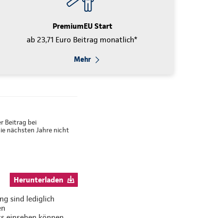
PremiumEU Start
ab 23,71 Euro Beitrag monatlich*
Mehr
r Beitrag bei
e nächsten Jahre nicht
Herunterladen
g sind lediglich
en
ss einsehen können.