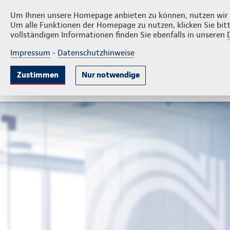
Privatkunden
Firmenkunde
Bien & Team
Um Ihnen unsere Homepage anbieten zu können, nutzen wir v
Um alle Funktionen der Homepage zu nutzen, klicken Sie bitt
vollständigen Informationen finden Sie ebenfalls in unseren
Impressum
-
Datenschutzhinweise
Krankenversicherung
Lebensversicherung
Sach
Zustimmen
Nur notwendige
Gute Gründe
Tarife & Leistungen
Wissenswer