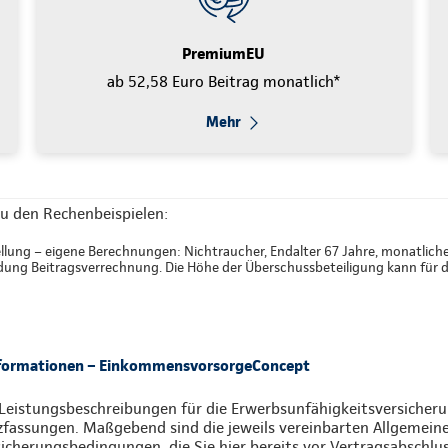
PremiumEU
ab 52,58 Euro Beitrag monatlich*
Mehr
u den Rechenbeispielen:
llung – eigene Berechnungen: Nichtraucher, Endalter 67 Jahre, monatliche
ng Beitragsverrechnung. Die Höhe der Überschussbeteiligung kann für di
nformationen – EinkommensvorsorgeConcept
Leistungsbeschreibungen für die Erwerbsunfähigkeitsversicherun
zfassungen. Maßgebend sind die jeweils vereinbarten Allgemein
icherungsbedingungen, die Sie hier bereits vor Vertragsabschlu