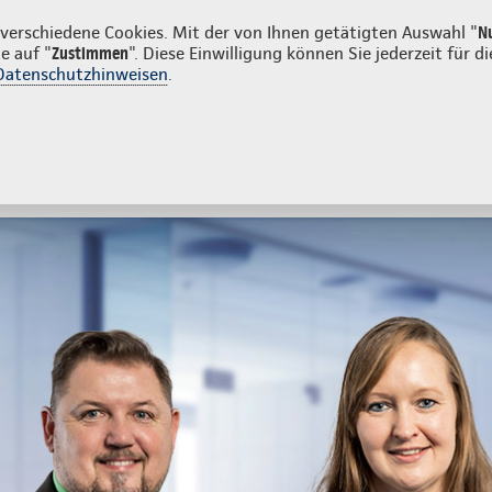
n
erschiedene Cookies. Mit der von Ihnen getätigten Auswahl "
N
e auf "
Zustimmen
". Diese Einwilligung können Sie jederzeit für
Datenschutzhinweisen
.
- und Unfallversicherung
Ihre Agentur
tes
Beratung & Angebot