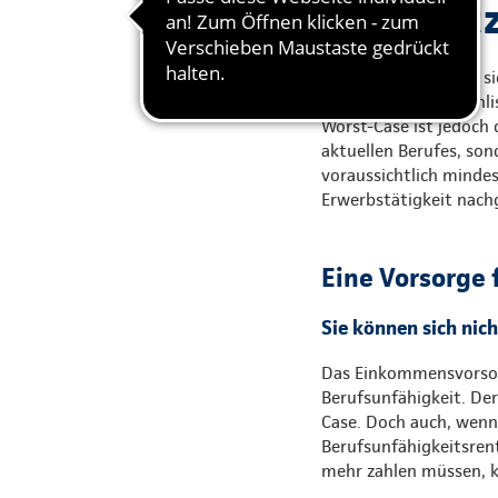
Ihr Schut
Erkrankte wünschen sic
oben auf der Wunschlis
Worst-Case ist jedoch 
aktuellen Berufes, son
voraussichtlich mindes
Erwerbstätigkeit nac
Eine Vorsorge 
Sie können sich nic
Das Einkommensvorsorg
Berufsunfähigkeit. Der
Case. Doch auch, wenn S
Berufsunfähigkeitsrente
mehr zahlen müssen, ka