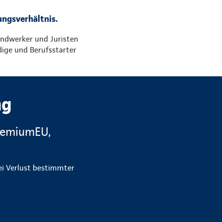
ungsverhältnis.
andwerker und Juristen
dige und Berufsstarter
ng
PremiumEU,
bei Verlust bestimmter