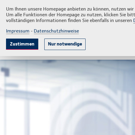
Privatkunden
Firmenkunde
Bien & Team
Um Ihnen unsere Homepage anbieten zu können, nutzen wir v
Um alle Funktionen der Homepage zu nutzen, klicken Sie bitt
vollständigen Informationen finden Sie ebenfalls in unseren
Impressum
-
Datenschutzhinweise
Krankenversicherung
Lebensversicherung
Sach
Zustimmen
Nur notwendige
Gute Gründe
Tarife & Leistungen
Wissenswer