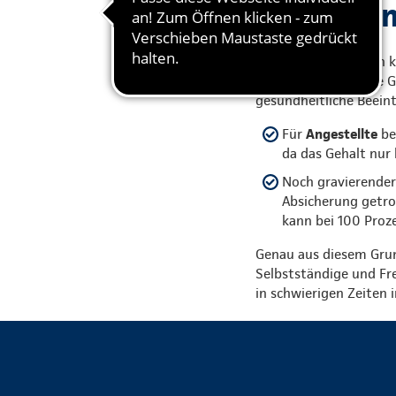
Gute Grün
Jedem Berufstätigen ka
nachgehen kann. Die Gr
gesundheitliche Beein
Für
Angestellte
be
da das Gehalt nur 
Noch gravierender 
Absicherung getro
kann bei 100 Proze
Genau aus diesem Grun
Selbstständige und Fre
in schwierigen Zeiten 