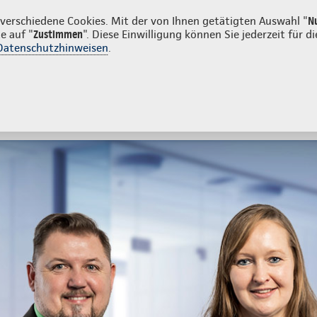
n
erschiedene Cookies. Mit der von Ihnen getätigten Auswahl "
N
e auf "
Zustimmen
". Diese Einwilligung können Sie jederzeit für
Datenschutzhinweisen
.
- und Unfallversicherung
Ihre Agentur
tes
Beratung & Angebot