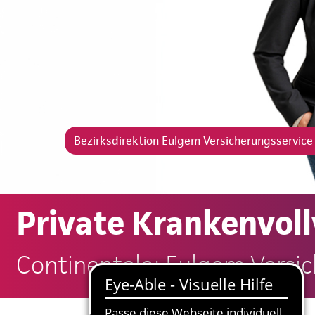
Bezirksdirektion Eulgem Versicherungsservic
Private Krankenvoll
Continentale: Eulgem Versi