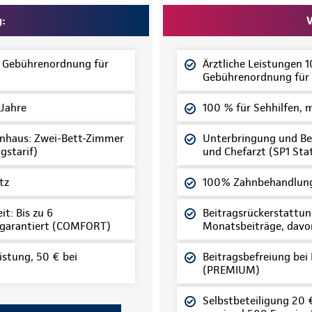
g:
V
z Gebührenordnung für
Ärztliche Leistungen 
Gebührenordnung für 
 Jahre
100 % für Sehhilfen, 
nhaus: Zwei-Bett-Zimmer
Unterbringung und Be
gstarif)
und Chefarzt (SP1 Sta
tz
100% Zahnbehandlung
t: Bis zu 6
Beitragsrückerstattung
 garantiert (COMFORT)
Monatsbeiträge, davo
istung, 50 € bei
Beitragsbefreiung bei
(PREMIUM)
Selbstbeteiligung 20 € 