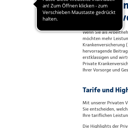
Gute Grün
Krankenvo
Wenn Sie als Arbeitneh
möchten mehr Leistung 
Krankenversicherung (P
hervorragende Beitrags
erstklassigen und wirts
Private Krankenversic
Ihrer Vorsorge und G
Tarife und Hig
Mit unserer Privaten V
Sie entscheiden, welch
Ihre tariflichen Leist
Die Highlights der Pri