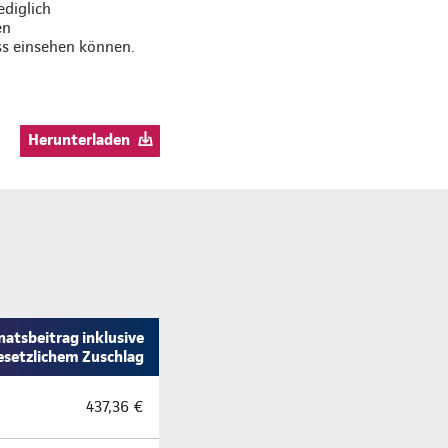
ediglich
en
ss einsehen können.
Herunterladen
atsbeitrag inklusive
esetzlichem Zuschlag
437,36 €