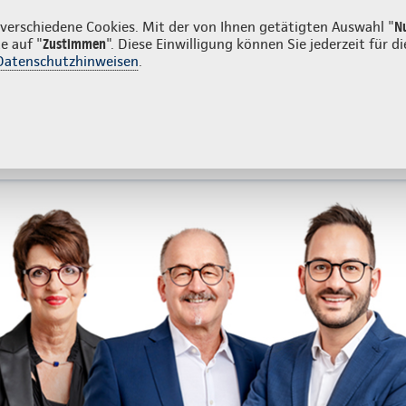
tkunden
Firmenkunden
erschiedene Cookies. Mit der von Ihnen getätigten Auswahl "
N
e auf "
Zustimmen
". Diese Einwilligung können Sie jederzeit für
Datenschutzhinweisen
.
- und Unfallversicherung
Ihre Agentur
tes
Beratung & Angebot