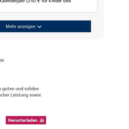
alenderjahr (250 € für Kinder und
Mehr anzeigen
UM.
en guten und soliden
scher Leistung sowie
Herunterladen