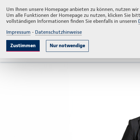
Priva
Eulgem Versicherungsservice GbR
Um Ihnen unsere Homepage anbieten zu können, nutzen wir v
Um alle Funktionen der Homepage zu nutzen, klicken Sie bitt
vollständigen Informationen finden Sie ebenfalls in unseren
Impressum
-
Datenschutzhinweise
Krankenversicherung
Lebensversicherung
Sach
Zustimmen
Nur notwendige
Gute Gründe
Tarife & Leistungen
Wissenswer