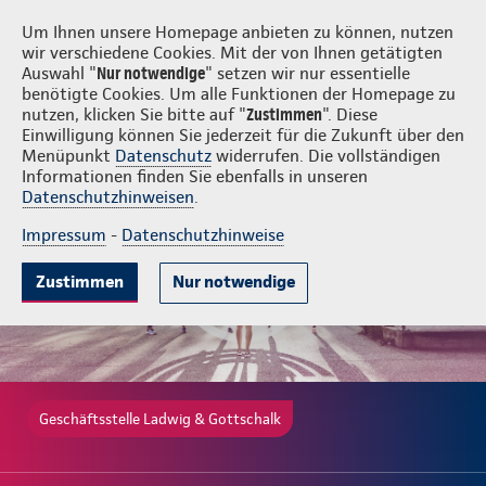
Login
Ladwig & Gottschalk
Um Ihnen unsere Homepage anbieten zu können, nutzen
wir verschiedene Cookies. Mit der von Ihnen getätigten
Auswahl "
Nur notwendige
" setzen wir nur essentielle
benötigte Cookies. Um alle Funktionen der Homepage zu
nutzen, klicken Sie bitte auf "
Zustimmen
". Diese
Einwilligung können Sie jederzeit für die Zukunft über den
Gute Gründe
Tarife & Leistungen
Wissenswertes
Beratung & 
Menüpunkt
Datenschutz
widerrufen. Die vollständigen
Informationen finden Sie ebenfalls in unseren
Datenschutzhinweisen
.
Impressum
-
Datenschutzhinweise
Zustimmen
Nur notwendige
Geschäftsstelle Ladwig & Gottschalk