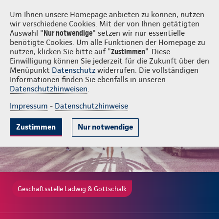
Login
Ladwig & Gottschalk
Um Ihnen unsere Homepage anbieten zu können, nutzen
wir verschiedene Cookies. Mit der von Ihnen getätigten
Auswahl "
Nur notwendige
" setzen wir nur essentielle
benötigte Cookies. Um alle Funktionen der Homepage zu
nutzen, klicken Sie bitte auf "
Zustimmen
". Diese
Einwilligung können Sie jederzeit für die Zukunft über den
Gute Gründe
Tarife & Leistungen
Wissenswertes
Beratung & 
Menüpunkt
Datenschutz
widerrufen. Die vollständigen
Informationen finden Sie ebenfalls in unseren
Datenschutzhinweisen
.
Impressum
-
Datenschutzhinweise
Zustimmen
Nur notwendige
Geschäftsstelle Ladwig & Gottschalk