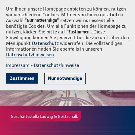
Login
Ladwig & Gottschalk
Um Ihnen unsere Homepage anbieten zu können, nutzen
wir verschiedene Cookies. Mit der von Ihnen getätigten
Auswahl "
Nur notwendige
" setzen wir nur essentielle
benötigte Cookies. Um alle Funktionen der Homepage zu
nutzen, klicken Sie bitte auf "
Zustimmen
". Diese
Einwilligung können Sie jederzeit für die Zukunft über den
Gute Gründe
Tarife & Leistungen
Beratung & Angebot
Menüpunkt
Datenschutz
widerrufen. Die vollständigen
Informationen finden Sie ebenfalls in unseren
Datenschutzhinweisen
.
Impressum
-
Datenschutzhinweise
Zustimmen
Nur notwendige
Geschäftsstelle Ladwig & Gottschalk