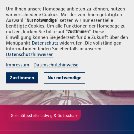
Login
Ladwig & Gottschalk
Um Ihnen unsere Homepage anbieten zu können, nutzen
wir verschiedene Cookies. Mit der von Ihnen getätigten
Auswahl "
Nur notwendige
" setzen wir nur essentielle
benötigte Cookies. Um alle Funktionen der Homepage zu
nutzen, klicken Sie bitte auf "
Zustimmen
". Diese
Einwilligung können Sie jederzeit für die Zukunft über den
Ambulante Zusatzversicherung
Krankenhauszusatzversicherung
Menüpunkt
Datenschutz
widerrufen. Die vollständigen
Informationen finden Sie ebenfalls in unseren
Datenschutzhinweisen
.
Impressum
-
Datenschutzhinweise
Zustimmen
Nur notwendige
Geschäftsstelle Ladwig & Gottschalk