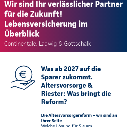
Wir sind Ihr verlässlicher Partner
für die Zukunft!
Lebensversicherung im
Überblick
Continentale: Ladwig & Gottschalk
Was ab 2027 auf die
Sparer zukommt.
Altersvorsorge &
Riester: Was bringt die
Reform?
Die Altersvorsorgereform – wir sind an
Ihrer Seite
Welche Lösung für Sie am