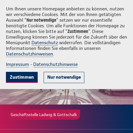
Login
Ladwig & Gottschalk
Um Ihnen unsere Homepage anbieten zu können, nutzen
wir verschiedene Cookies. Mit der von Ihnen getätigten
Auswahl "
Nur notwendige
" setzen wir nur essentielle
benötigte Cookies. Um alle Funktionen der Homepage zu
nutzen, klicken Sie bitte auf "
Zustimmen
". Diese
Einwilligung können Sie jederzeit für die Zukunft über den
Beliebte Produkte
Weitere Angebote
Beratung & Angebot
Menüpunkt
Datenschutz
widerrufen. Die vollständigen
Informationen finden Sie ebenfalls in unseren
Datenschutzhinweisen
.
Impressum
-
Datenschutzhinweise
Zustimmen
Nur notwendige
Geschäftsstelle Ladwig & Gottschalk