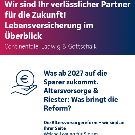
Wir sind Ihr verlässlicher Partner
für die Zukunft!
Lebensversicherung im
Überblick
Continentale: Ladwig & Gottschalk
Was ab 2027 auf die
Sparer zukommt.
Altersvorsorge &
Riester: Was bringt die
Reform?
Die Altersvorsorgereform – wir sind an
Ihrer Seite
Welche Lösung für Sie am