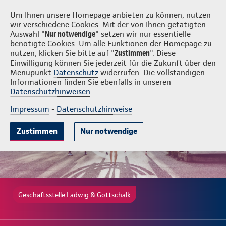
Login
Ladwig & Gottschalk
Um Ihnen unsere Homepage anbieten zu können, nutzen
wir verschiedene Cookies. Mit der von Ihnen getätigten
Auswahl "
Nur notwendige
" setzen wir nur essentielle
benötigte Cookies. Um alle Funktionen der Homepage zu
nutzen, klicken Sie bitte auf "
Zustimmen
". Diese
Einwilligung können Sie jederzeit für die Zukunft über den
Beliebte Produkte
Weitere Angebote
Beratung & Angebot
Menüpunkt
Datenschutz
widerrufen. Die vollständigen
Informationen finden Sie ebenfalls in unseren
Datenschutzhinweisen
.
Impressum
-
Datenschutzhinweise
Zustimmen
Nur notwendige
Geschäftsstelle Ladwig & Gottschalk