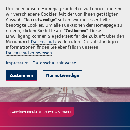
Login
M. Wirtz & S. Yasar
Um Ihnen unsere Homepage anbieten zu können, nutzen
wir verschiedene Cookies. Mit der von Ihnen getätigten
Auswahl "
Nur notwendige
" setzen wir nur essentielle
benötigte Cookies. Um alle Funktionen der Homepage zu
nutzen, klicken Sie bitte auf "
Zustimmen
". Diese
Einwilligung können Sie jederzeit für die Zukunft über den
Gute Gründe
Tarife & Leistungen
Wissenswertes
Beratung & 
Menüpunkt
Datenschutz
widerrufen. Die vollständigen
Informationen finden Sie ebenfalls in unseren
Datenschutzhinweisen
.
Impressum
-
Datenschutzhinweise
Zustimmen
Nur notwendige
Geschäftsstelle M. Wirtz & S. Yasar