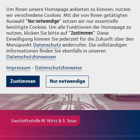
Login
M. Wirtz & S. Yasar
Um Ihnen unsere Homepage anbieten zu können, nutzen
wir verschiedene Cookies. Mit der von Ihnen getätigten
Auswahl "
Nur notwendige
" setzen wir nur essentielle
benötigte Cookies. Um alle Funktionen der Homepage zu
nutzen, klicken Sie bitte auf "
Zustimmen
". Diese
Einwilligung können Sie jederzeit für die Zukunft über den
Gute Gründe
Tarife & Leistungen
Wissenswertes
Beratung & 
Menüpunkt
Datenschutz
widerrufen. Die vollständigen
Informationen finden Sie ebenfalls in unseren
Datenschutzhinweisen
.
Impressum
-
Datenschutzhinweise
Zustimmen
Nur notwendige
Geschäftsstelle M. Wirtz & S. Yasar