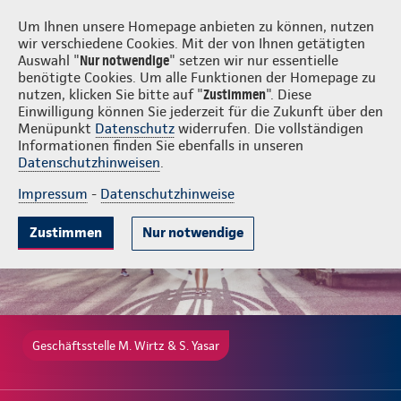
Login
M. Wirtz & S. Yasar
Um Ihnen unsere Homepage anbieten zu können, nutzen
wir verschiedene Cookies. Mit der von Ihnen getätigten
Auswahl "
Nur notwendige
" setzen wir nur essentielle
benötigte Cookies. Um alle Funktionen der Homepage zu
nutzen, klicken Sie bitte auf "
Zustimmen
". Diese
Einwilligung können Sie jederzeit für die Zukunft über den
Gute Gründe
Tarife & Leistungen
Wissenswertes
Beratung & 
Menüpunkt
Datenschutz
widerrufen. Die vollständigen
Informationen finden Sie ebenfalls in unseren
Datenschutzhinweisen
.
Impressum
-
Datenschutzhinweise
Zustimmen
Nur notwendige
Geschäftsstelle M. Wirtz & S. Yasar