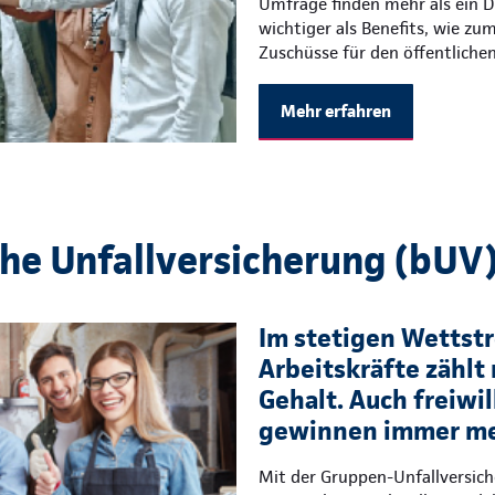
Umfrage finden mehr als ein Dr
wichtiger als Benefits, wie zu
Zuschüsse für den öffentliche
Mehr erfahren
che Unfallversicherung (bUV
Im stetigen Wettstre
Arbeitskräfte zählt 
Gehalt. Auch freiwil
gewinnen immer me
Mit der Gruppen-Unfallversic