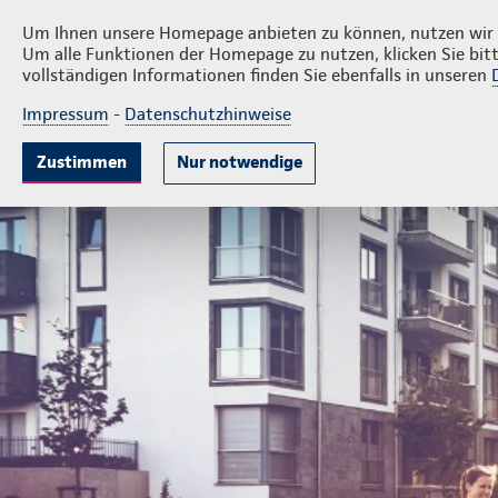
Privatkunden
Firmen
M. Wirtz & S. Yasar
Um Ihnen unsere Homepage anbieten zu können, nutzen wir v
Um alle Funktionen der Homepage zu nutzen, klicken Sie bitt
vollständigen Informationen finden Sie ebenfalls in unseren
Impressum
-
Datenschutzhinweise
Mitarbeitervorsorge
Unternehmensabsicheru
Zustimmen
Nur notwendige
Geschäftsstelle M. Wirtz & S. Yasar GbR
Firmenkunden