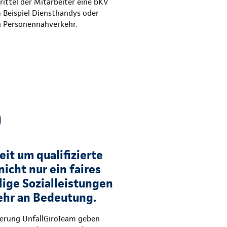
ittel der Mitarbeiter eine bKV
m Beispiel Diensthandys oder
n Personennahverkehr.
)
it um qualifizierte
nicht nur ein faires
lige Sozialleistungen
hr an Bedeutung.
herung UnfallGiroTeam geben