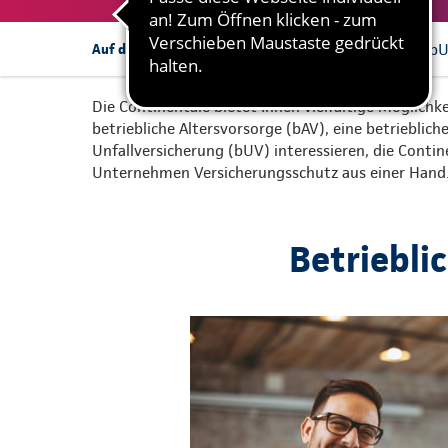
bAV
bKV
b
Auf dieser Seite:
Die Continentale bietet Ihnen vielfältige Möglichke
betriebliche Altersvorsorge (bAV), eine betrieblic
Unfallversicherung (bUV) interessieren, die Conti
Unternehmen Versicherungsschutz aus einer Hand
Betriebli