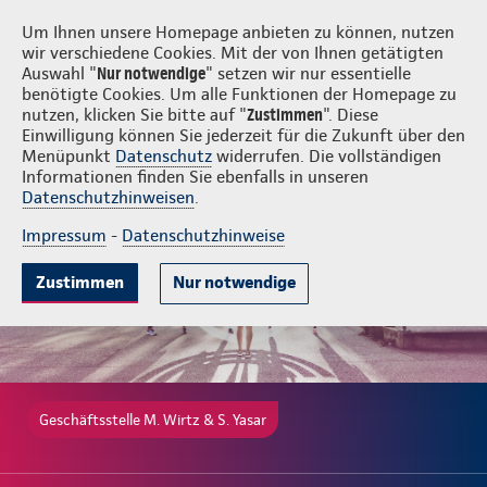
Login
M. Wirtz & S. Yasar
Um Ihnen unsere Homepage anbieten zu können, nutzen
wir verschiedene Cookies. Mit der von Ihnen getätigten
Auswahl "
Nur notwendige
" setzen wir nur essentielle
benötigte Cookies. Um alle Funktionen der Homepage zu
nutzen, klicken Sie bitte auf "
Zustimmen
". Diese
Einwilligung können Sie jederzeit für die Zukunft über den
Gute Gründe
Tarife & Leistungen
Wissenswertes
Beratung & 
Menüpunkt
Datenschutz
widerrufen. Die vollständigen
Informationen finden Sie ebenfalls in unseren
Datenschutzhinweisen
.
Impressum
-
Datenschutzhinweise
Zustimmen
Nur notwendige
Geschäftsstelle M. Wirtz & S. Yasar