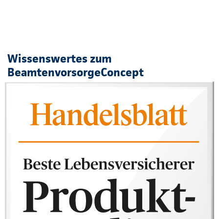
Wissenswertes zum
BeamtenvorsorgeConcept