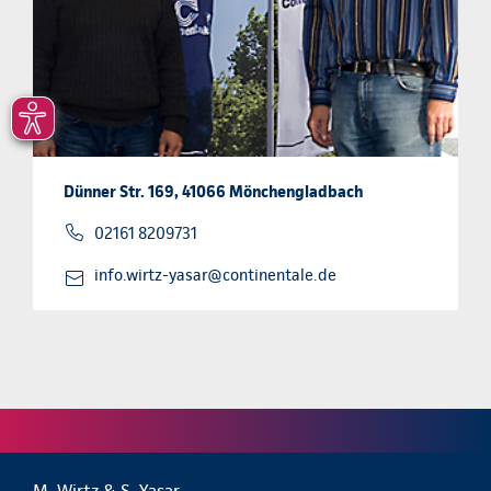
Dünner Str. 169, 41066 Mönchengladbach
02161 8209731
info.wirtz-yasar@continentale.de
M. Wirtz & S. Yasar