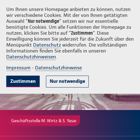
Login
M. Wirtz & S. Yasar
Um Ihnen unsere Homepage anbieten zu können, nutzen
wir verschiedene Cookies. Mit der von Ihnen getätigten
Auswahl "
Nur notwendige
" setzen wir nur essentielle
benötigte Cookies. Um alle Funktionen der Homepage zu
nutzen, klicken Sie bitte auf "
Zustimmen
". Diese
Einwilligung können Sie jederzeit für die Zukunft über den
Gute Gründe
Tarife & Leistungen
Wissenswertes
Beratung & 
Menüpunkt
Datenschutz
widerrufen. Die vollständigen
Informationen finden Sie ebenfalls in unseren
Datenschutzhinweisen
.
Impressum
-
Datenschutzhinweise
Zustimmen
Nur notwendige
Geschäftsstelle M. Wirtz & S. Yasar