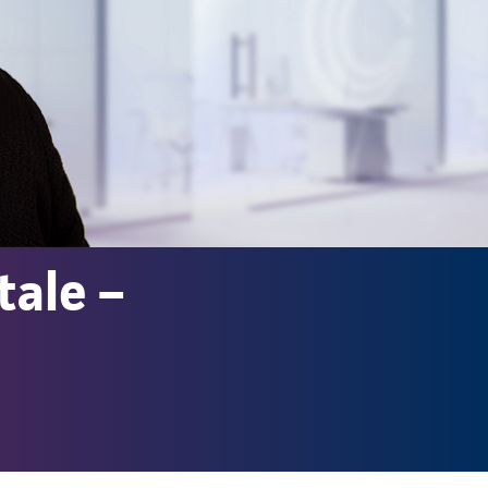
tale –