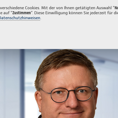
en
erschiedene Cookies. Mit der von Ihnen getätigten Auswahl "
N
e auf "
Zustimmen
". Diese Einwilligung können Sie jederzeit für
Datenschutzhinweisen
.
- und Unfallversicherung
Ihre Agentur