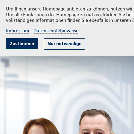
Privatkunden
Firm
Liberski und Kurpierz
Um Ihnen unsere Homepage anbieten zu können, nutzen wir v
Um alle Funktionen der Homepage zu nutzen, klicken Sie bitt
vollständigen Informationen finden Sie ebenfalls in unseren
Impressum
-
Datenschutzhinweise
Krankenversicherung
Lebensversicherung
Sach
Zustimmen
Nur notwendige
Landesdirektion Liberski und Kurpierz GmbH & Co.KG
Pr