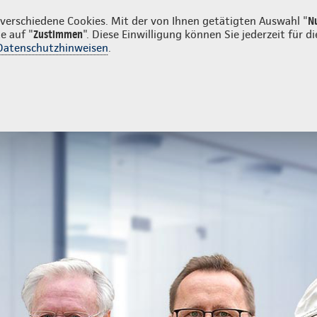
enkunden
erschiedene Cookies. Mit der von Ihnen getätigten Auswahl "
N
e auf "
Zustimmen
". Diese Einwilligung können Sie jederzeit für
Datenschutzhinweisen
.
- und Unfallversicherung
Ihre Agentur
ivatkunden
Ihre Agentur
Aktionen