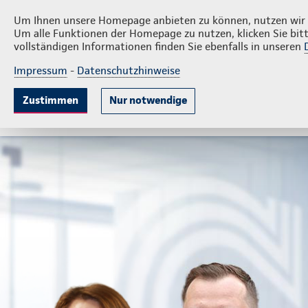
Privatkunden
Firm
Liberski und Kurpierz
Um Ihnen unsere Homepage anbieten zu können, nutzen wir v
Um alle Funktionen der Homepage zu nutzen, klicken Sie bitt
vollständigen Informationen finden Sie ebenfalls in unseren
Impressum
-
Datenschutzhinweise
Krankenversicherung
Lebensversicherung
Sach
Zustimmen
Nur notwendige
Gute Gründe
Tarife & Leistungen
Wissenswer