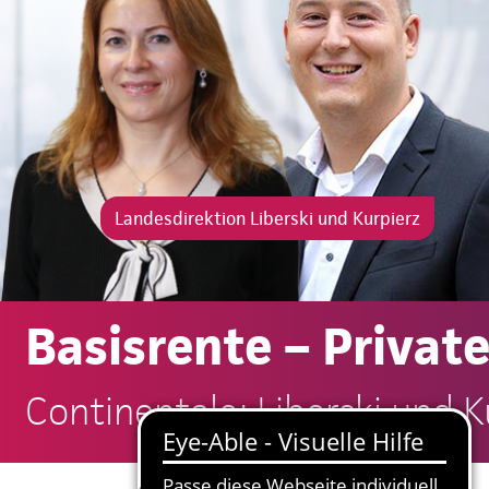
Landesdirektion Liberski und Kurpierz
Basisrente – Privat
Continentale: Liberski und K