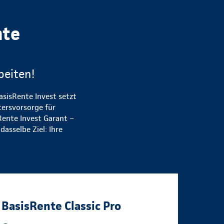
nte
beiten!
asisRente Invest setzt
tersvorsorge für
Rente Invest Garant –
asselbe Ziel: Ihre
BasisRente Classic Pro