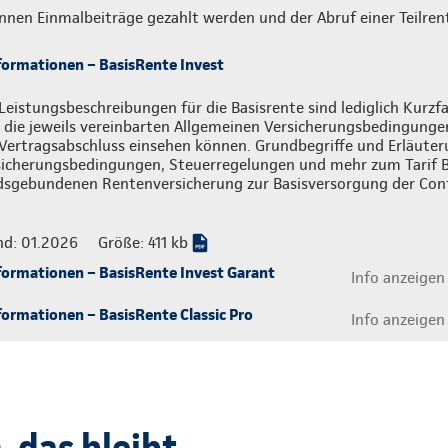
nnen Einmalbeiträge gezahlt werden und der Abruf einer Teilrent
formationen – BasisRente Invest
Leistungsbeschreibungen für die Basisrente sind lediglich Kur
 die jeweils vereinbarten Allgemeinen Versicherungsbedingungen,
Vertragsabschluss einsehen können. Grundbegriffe und Erläuter
sicherungsbedingungen, Steuerregelungen und mehr zum Tarif B
dsgebundenen Rentenversicherung zur Basisversorgung der Cont
nd: 01.2026
Größe: 411 kb
formationen – BasisRente Invest Garant
Info anzeigen
ormationen – BasisRente Classic Pro
Info anzeigen
 das bleibt.