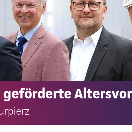
e geförderte Altersvo
urpierz