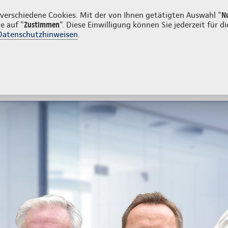
enkunden
erschiedene Cookies. Mit der von Ihnen getätigten Auswahl "
N
e auf "
Zustimmen
". Diese Einwilligung können Sie jederzeit für
Datenschutzhinweisen
.
- und Unfallversicherung
Ihre Agentur
tes
Beratung & Angebot