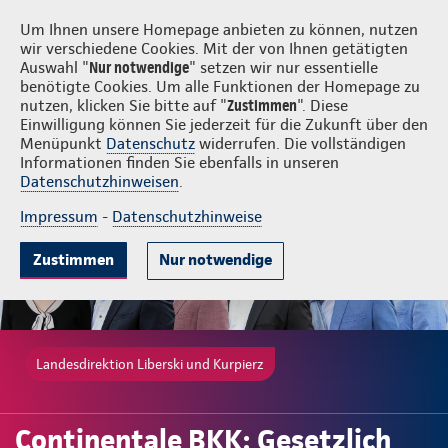
Login
Liberski und Kurpierz
Um Ihnen unsere Homepage anbieten zu können, nutzen
wir verschiedene Cookies. Mit der von Ihnen getätigten
Auswahl "
Nur notwendige
" setzen wir nur essentielle
benötigte Cookies. Um alle Funktionen der Homepage zu
nutzen, klicken Sie bitte auf "
Zustimmen
". Diese
Einwilligung können Sie jederzeit für die Zukunft über den
Gute Gründe
Leistungen
Wissenswertes
Beratung & Angebot
Menüpunkt
Datenschutz
widerrufen. Die vollständigen
Informationen finden Sie ebenfalls in unseren
Datenschutzhinweisen
.
Impressum
-
Datenschutzhinweise
Zustimmen
Nur notwendige
Landesdirektion Liberski und Kurpierz
Continentale BKK: Gesetzlich