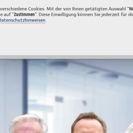
enkunden
erschiedene Cookies. Mit der von Ihnen getätigten Auswahl "
N
e auf "
Zustimmen
". Diese Einwilligung können Sie jederzeit für
Datenschutzhinweisen
.
- und Unfallversicherung
Ihre Agentur
tes
Beratung & Angebot