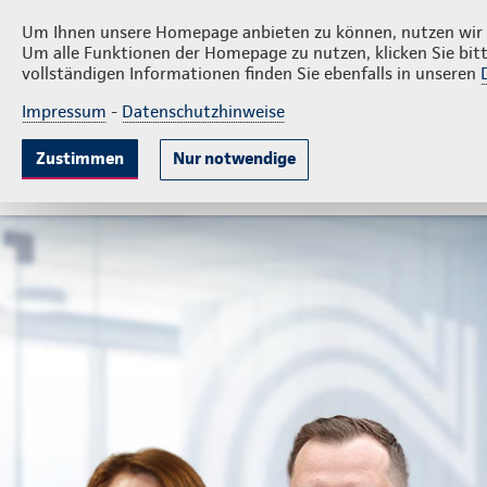
Privatkunden
Firm
Liberski und Kurpierz
Um Ihnen unsere Homepage anbieten zu können, nutzen wir v
Um alle Funktionen der Homepage zu nutzen, klicken Sie bitt
vollständigen Informationen finden Sie ebenfalls in unseren
Impressum
-
Datenschutzhinweise
Krankenversicherung
Lebensversicherung
Sach
Zustimmen
Nur notwendige
Gute Gründe
Tarife & Leistungen
Wissenswer