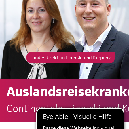
Landesdirektion Liberski und Kurpierz
Auslandsreisekrank
Continentale: Liberski und K