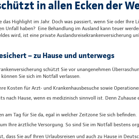
chützt in allen Ecken der We
ele das Highlight im Jahr. Doch was passiert, wenn Sie oder Ihre 
en Unfall haben? Eine Behandlung im Ausland kann teuer werden
eldes wird, ist eine private Auslandsreisekrankenversicherung un
esichert – zu Hause und unterwegs
krankenversicherung schützt Sie vor unangenehmen Überraschu
können Sie sich im Notfall verlassen.
re Kosten für Arzt- und Krankenhausbesuche sowie Operatione
its nach Hause, wenn es medizinisch sinnvoll ist. Denn Zuhause
n am Tag für Sie da, egal in welcher Zeitzone Sie sich befinden.
 Ihre ärztliche Versorgung. So sind Sie im Notfall bestens org
ist, dass Sie auf Ihren Urlaubsreisen und auch zu Hause in Deuts