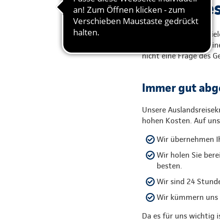
Sicher ges
Urlaub! Das ist für vi
krank werden oder ein
nicht eine Frage des G
Immer gut abg
Unsere Auslandsreise
hohen Kosten. Auf uns 
Wir übernehmen Ih
Wir holen Sie bere
besten.
Wir sind 24 Stunde
Wir kümmern uns um
Da es für uns wichtig 