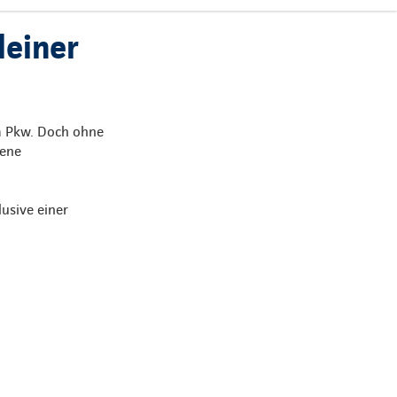
leiner
m Pkw. Doch ohne
bene
usive einer
.