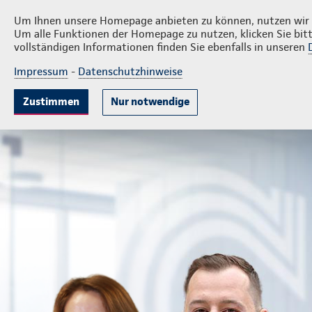
Privatkunden
Firm
Liberski und Kurpierz
Um Ihnen unsere Homepage anbieten zu können, nutzen wir v
Um alle Funktionen der Homepage zu nutzen, klicken Sie bitt
vollständigen Informationen finden Sie ebenfalls in unseren
Impressum
-
Datenschutzhinweise
Krankenversicherung
Lebensversicherung
Sach
Zustimmen
Nur notwendige
Landesdirektion Liberski und Kurpierz GmbH & Co.KG
Pr