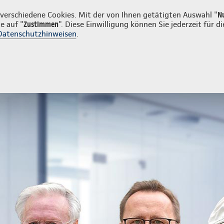
enkunden
erschiedene Cookies. Mit der von Ihnen getätigten Auswahl "
N
e auf "
Zustimmen
". Diese Einwilligung können Sie jederzeit für
Datenschutzhinweisen
.
- und Unfallversicherung
Ihre Agentur
ivatkunden
Sach- und Unfallversicherung
Kfz-Versicherung
Versic