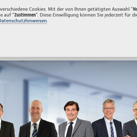
nden
Firmenkunden
erschiedene Cookies. Mit der von Ihnen getätigten Auswahl "
N
e auf "
Zustimmen
". Diese Einwilligung können Sie jederzeit für
Datenschutzhinweisen
.
- und Unfallversicherung
Ihre Agentur
tes
Beratung & Angebot