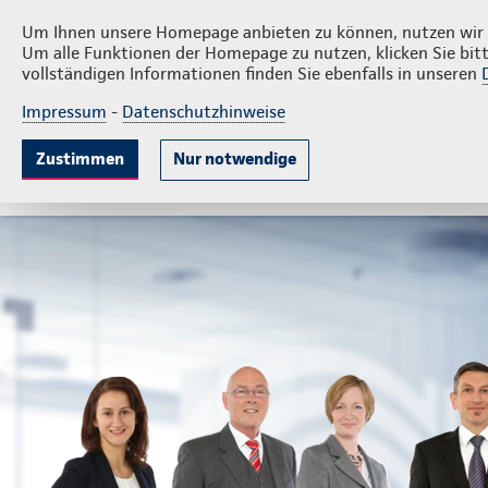
Privatku
Winter Rüdel & Messerschmidt
Um Ihnen unsere Homepage anbieten zu können, nutzen wir v
Um alle Funktionen der Homepage zu nutzen, klicken Sie bitt
vollständigen Informationen finden Sie ebenfalls in unseren
Impressum
-
Datenschutzhinweise
Krankenversicherung
Lebensversicherung
Sach
Zustimmen
Nur notwendige
Gute Gründe
Tarife & Leistungen
Wissenswer