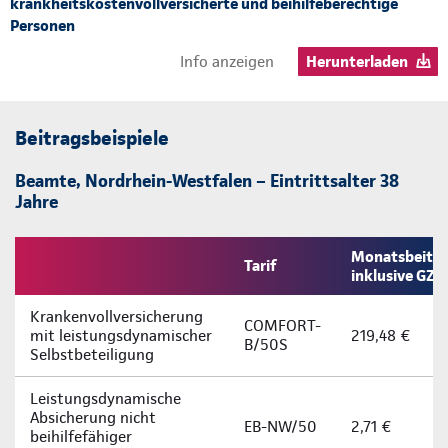
krankheitskostenvollversicherte und beihilfeberechtige
Personen
Info anzeigen
Herunterladen
Beitragsbeispiele
Beamte, Nordrhein-Westfalen – Eintrittsalter 38
Jahre
Monatsbeitra
Tarif
inklusive GZ
Krankenvollversicherung
COMFORT-
mit leistungsdynamischer
219,48 €
B/50S
Selbstbeteiligung
Leistungsdynamische
Absicherung nicht
EB-NW/50
2,71 €
beihilfefähiger