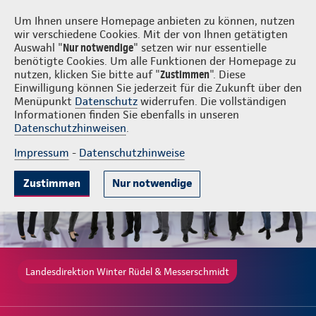
Login
Winter Rüdel & Messerschmidt
Um Ihnen unsere Homepage anbieten zu können, nutzen
wir verschiedene Cookies. Mit der von Ihnen getätigten
Auswahl "
Nur notwendige
" setzen wir nur essentielle
benötigte Cookies. Um alle Funktionen der Homepage zu
nutzen, klicken Sie bitte auf "
Zustimmen
". Diese
Einwilligung können Sie jederzeit für die Zukunft über den
Gute Gründe
Tarife & Leistungen
Wissenswertes
Beratung & 
Menüpunkt
Datenschutz
widerrufen. Die vollständigen
Informationen finden Sie ebenfalls in unseren
Datenschutzhinweisen
.
Impressum
-
Datenschutzhinweise
Zustimmen
Nur notwendige
Landesdirektion Winter Rüdel & Messerschmidt