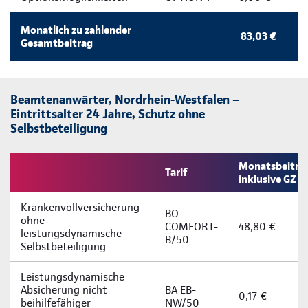
Monatlich zu zahlender
83,03 €
Gesamtbeitrag
Beamtenanwärter, Nordrhein-Westfalen –
Eintrittsalter 24 Jahre, Schutz ohne
Selbstbeteiligung
Monatsbeitra
Tarif
inklusive GZ
Krankenvollversicherung
BO
ohne
COMFORT-
48,80 €
leistungsdynamische
B/50
Selbstbeteiligung
Leistungsdynamische
Absicherung nicht
BA EB-
0,17 €
beihilfefähiger
NW/50