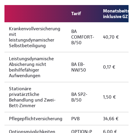
Monatsbeitra
Tarif
inklusive GZ
Krankenvollversicherung
BA
mit
COMFORT-
40,70 €
leistungsdynamischer
B/50
Selbstbeteiligung
Leistungsdynamische
Absicherung nicht
BA EB-
0,17 €
beihilfefähiger
NW/50
Aufwendungen
Stationäre
privatärztliche
BA SP2-
1,50 €
Behandlung und Zwei-
B/50
Bett-Zimmer
Pflegepflichtversicherung
PVB
34,66 €
Optionsmöglichkeiten
OPTION-P
6,00 €