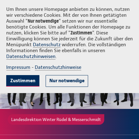
Login
Winter Rüdel & Messerschmidt
Um Ihnen unsere Homepage anbieten zu können, nutzen
wir verschiedene Cookies. Mit der von Ihnen getätigten
Auswahl "
Nur notwendige
" setzen wir nur essentielle
benötigte Cookies. Um alle Funktionen der Homepage zu
nutzen, klicken Sie bitte auf "
Zustimmen
". Diese
Einwilligung können Sie jederzeit für die Zukunft über den
Gute Gründe
Tarife & Leistungen
Wissenswertes
Beratung & 
Menüpunkt
Datenschutz
widerrufen. Die vollständigen
Informationen finden Sie ebenfalls in unseren
Datenschutzhinweisen
.
Impressum
-
Datenschutzhinweise
Zustimmen
Nur notwendige
Landesdirektion Winter Rüdel & Messerschmidt