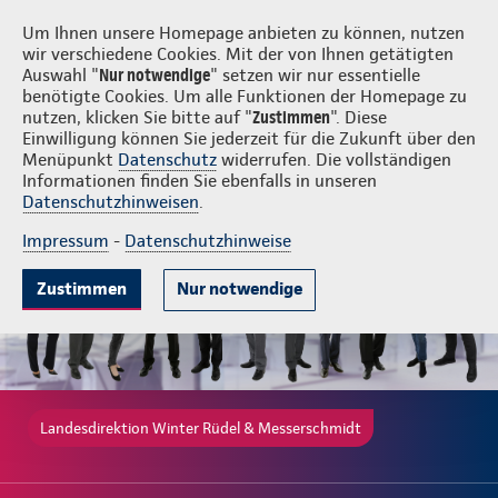
Login
Winter Rüdel & Messerschmidt
Um Ihnen unsere Homepage anbieten zu können, nutzen
wir verschiedene Cookies. Mit der von Ihnen getätigten
Auswahl "
Nur notwendige
" setzen wir nur essentielle
benötigte Cookies. Um alle Funktionen der Homepage zu
nutzen, klicken Sie bitte auf "
Zustimmen
". Diese
Einwilligung können Sie jederzeit für die Zukunft über den
Gute Gründe
Tarife & Leistungen
Wissenswertes
Beratung & 
Menüpunkt
Datenschutz
widerrufen. Die vollständigen
Informationen finden Sie ebenfalls in unseren
Datenschutzhinweisen
.
Impressum
-
Datenschutzhinweise
Zustimmen
Nur notwendige
Landesdirektion Winter Rüdel & Messerschmidt