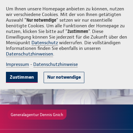
Login
Dennis Gnich
Um Ihnen unsere Homepage anbieten zu können, nutzen
wir verschiedene Cookies. Mit der von Ihnen getätigten
Auswahl "
Nur notwendige
" setzen wir nur essentielle
benötigte Cookies. Um alle Funktionen der Homepage zu
nutzen, klicken Sie bitte auf "
Zustimmen
". Diese
Einwilligung können Sie jederzeit für die Zukunft über den
Gute Gründe
Tarife & Leistungen
Wissenswertes
Beratung & 
Menüpunkt
Datenschutz
widerrufen. Die vollständigen
Informationen finden Sie ebenfalls in unseren
Datenschutzhinweisen
.
Impressum
-
Datenschutzhinweise
Zustimmen
Nur notwendige
Generalagentur Dennis Gnich