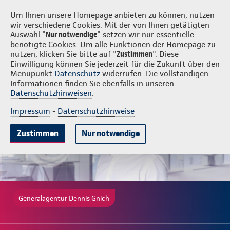
Login
Dennis Gnich
Um Ihnen unsere Homepage anbieten zu können, nutzen
wir verschiedene Cookies. Mit der von Ihnen getätigten
Auswahl "
Nur notwendige
" setzen wir nur essentielle
benötigte Cookies. Um alle Funktionen der Homepage zu
nutzen, klicken Sie bitte auf "
Zustimmen
". Diese
Einwilligung können Sie jederzeit für die Zukunft über den
Gute Gründe
Tarife & Leistungen
Wissenwertes
Beratung & A
Menüpunkt
Datenschutz
widerrufen. Die vollständigen
Informationen finden Sie ebenfalls in unseren
Datenschutzhinweisen
.
Impressum
-
Datenschutzhinweise
Zustimmen
Nur notwendige
Generalagentur Dennis Gnich