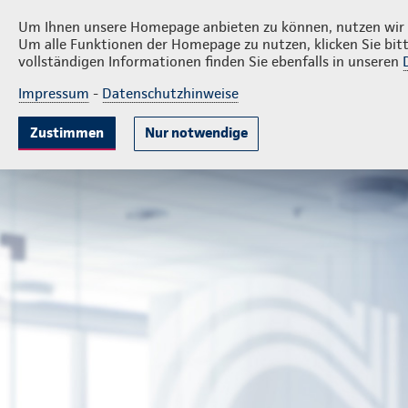
Privatkunden
Firmenkund
Dennis Gnich
Um Ihnen unsere Homepage anbieten zu können, nutzen wir v
Um alle Funktionen der Homepage zu nutzen, klicken Sie bitt
vollständigen Informationen finden Sie ebenfalls in unseren
Impressum
-
Datenschutzhinweise
Krankenversicherung
Lebensversicherung
Sach
Zustimmen
Nur notwendige
Generalagentur Dennis Gnich
Privatkunden
Ihre Agen