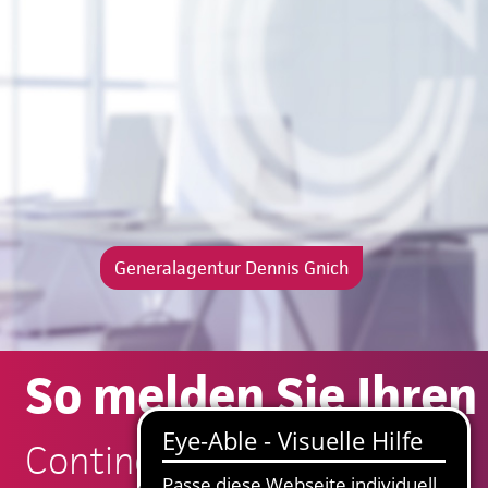
Generalagentur Dennis Gnich
So melden Sie Ihren
Continentale: Dennis Gnich