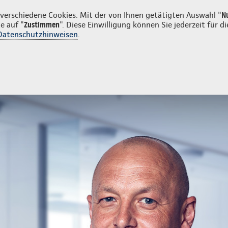
en
erschiedene Cookies. Mit der von Ihnen getätigten Auswahl "
N
e auf "
Zustimmen
". Diese Einwilligung können Sie jederzeit für
Datenschutzhinweisen
.
- und Unfallversicherung
Ihre Agentur
tur
Schadenmeldung