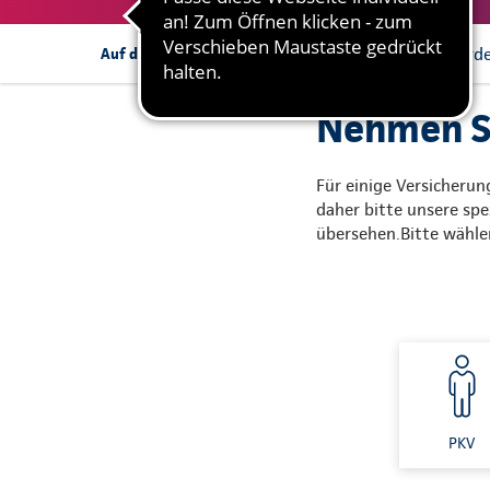
Informationen anford
Auf dieser Seite:
Nehmen Si
Für einige Versicheru
daher bitte unsere spez
übersehen.Bitte wähle
PKV