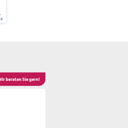
-
tz
Wir beraten Sie gern!