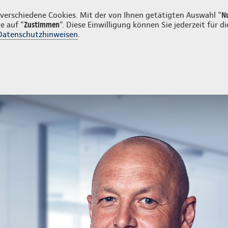
en
erschiedene Cookies. Mit der von Ihnen getätigten Auswahl "
N
e auf "
Zustimmen
". Diese Einwilligung können Sie jederzeit für
Datenschutzhinweisen
.
- und Unfallversicherung
Ihre Agentur
tur
Kontakt zu Ihrer Agentur