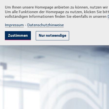
Privatkunden
Firmenkund
Dennis Gnich
Um Ihnen unsere Homepage anbieten zu können, nutzen wir v
Um alle Funktionen der Homepage zu nutzen, klicken Sie bitt
vollständigen Informationen finden Sie ebenfalls in unseren
Impressum
-
Datenschutzhinweise
Krankenversicherung
Lebensversicherung
Sach
Zustimmen
Nur notwendige
Generalagentur Dennis Gnich
Privatkunden
Ihre Agen