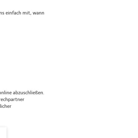
uns einfach mit, wann
online abzuschließen.
rechpartner
licher