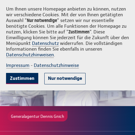
Login
Dennis Gnich
Um Ihnen unsere Homepage anbieten zu können, nutzen
wir verschiedene Cookies. Mit der von Ihnen getätigten
Auswahl "
Nur notwendige
" setzen wir nur essentielle
benötigte Cookies. Um alle Funktionen der Homepage zu
nutzen, klicken Sie bitte auf "
Zustimmen
". Diese
Einwilligung können Sie jederzeit für die Zukunft über den
Gute Gründe
Tarife & Leistungen
Wissenswertes
Beratung & 
Menüpunkt
Datenschutz
widerrufen. Die vollständigen
Informationen finden Sie ebenfalls in unseren
Datenschutzhinweisen
.
Impressum
-
Datenschutzhinweise
Zustimmen
Nur notwendige
Generalagentur Dennis Gnich