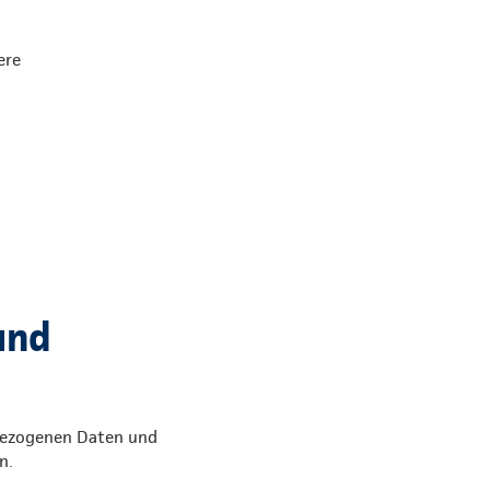
ere
und
enbezogenen Daten und
n.