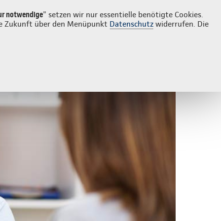
Login
Continentale vor Ort
che
ur notwendige
" setzen wir nur essentielle benötigte Cookies.
 die Zukunft über den Menüpunkt
Datenschutz
widerrufen. Die