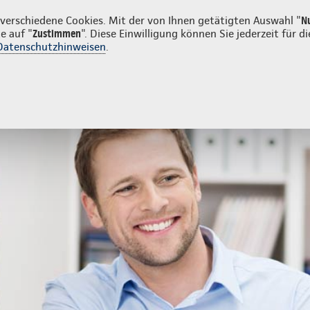
uns
Karriere
Su
erschiedene Cookies. Mit der von Ihnen getätigten Auswahl "
N
e auf "
Zustimmen
". Diese Einwilligung können Sie jederzeit für
Datenschutzhinweisen
.
herung
cher
Datenschutz für Kunden