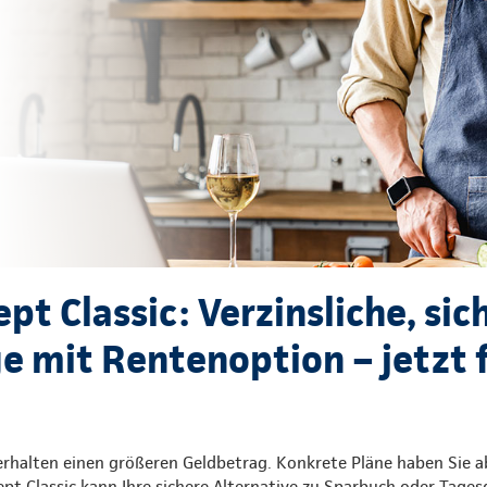
t Classic: Verzinsliche, sic
e mit Rentenoption – jetzt f
erhalten einen größeren Geldbetrag. Konkrete Pläne haben Sie a
pt Classic kann Ihre sichere Alternative zu Sparbuch oder Tages