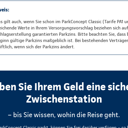
eis:
ns gilt auch, wenn Sie schon im ParkConcept Classic (Tarife PA1 u
eichende Werte in Ihrem Versorgungsvorschlag beziehen sich au
hlagserstellung garantierten Parkzins. Bitte beachten Sie, dass
inn gültige Parkzins maßgeblich ist. Bei bestehenden Verträge
ftlich, wenn sich der Parkzins ändert.
ben Sie Ihrem Geld eine sich
Zwischenstation
– bis Sie wissen, wohin die Reise geht.
rkConcept Classic parkt, können Sie frei darüber verfügen – so b