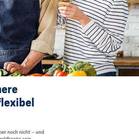
here
lexibel
ber noch nicht – und
geldkonto sein.