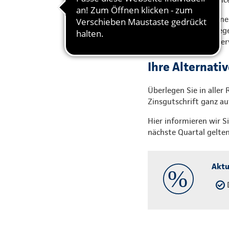
Und das bringt es Ihne
Rentenoption. Im Gege
wechseln – mit Steuer
Ihre Alternati
Überlegen Sie in aller
Zinsgutschrift ganz a
Hier informieren wir S
nächste Quartal gelten
Aktu