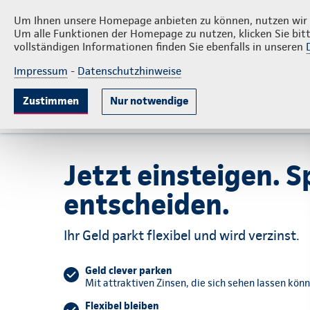
Privatkunden
Firmenkunden
Über 
Um Ihnen unsere Homepage anbieten zu können, nutzen wir v
Um alle Funktionen der Homepage zu nutzen, klicken Sie bitt
vollständigen Informationen finden Sie ebenfalls in unseren
Impressum
-
Datenschutzhinweise
Krankenversicherung
Lebensversicherun
Zustimmen
Nur notwendige
Gute Gründe
Tarife & Leistungen
Wissenswer
Jetzt einsteigen. S
entscheiden.
Ihr Geld parkt flexibel und wird verzinst.
Geld clever parken
Mit attraktiven Zinsen, die sich sehen lassen kön
Flexibel bleiben