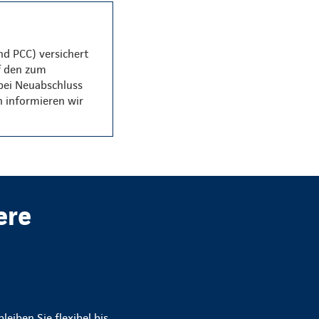
nd PCC) versichert
f den zum
 bei Neuabschluss
n informieren wir
ere
leiben Sie flexibel bis