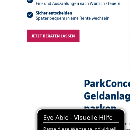
Ein- und Auszahlungen nach Wunsch steuern.
Sicher entscheiden
Später bequem in eine Rente wechseln.
JETZT BERATEN LASSEN
ParkConcep
Geldanlag
parken
Grund zur Freude: Sie 
jetzt? Unser ParkConce