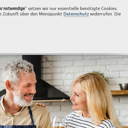
Login
Continentale vor Ort
che
ur notwendige
" setzen wir nur essentielle benötigte Cookies.
 die Zukunft über den Menüpunkt
Datenschutz
widerrufen. Die
JETZT BERATEN LASSEN