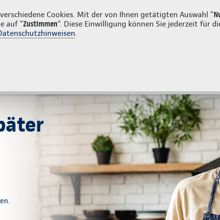
uns
Karriere
Su
erschiedene Cookies. Mit der von Ihnen getätigten Auswahl "
N
e auf "
Zustimmen
". Diese Einwilligung können Sie jederzeit für
Datenschutzhinweisen
.
g
Sach- und Unfallversicherung
Service
tes
Beratung & Angebot
päter
nen.