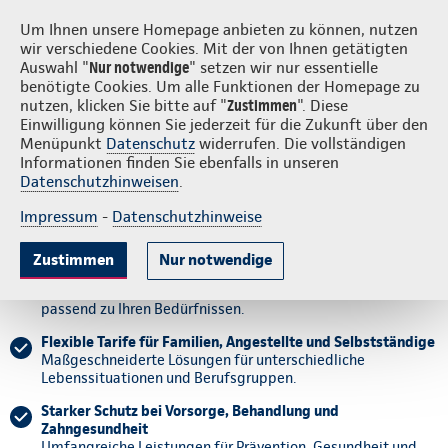
Login
S
Continentale vor Ort
Um Ihnen unsere Homepage anbieten zu können, nutzen
wir verschiedene Cookies. Mit der von Ihnen getätigten
Auswahl "
Nur notwendige
" setzen wir nur essentielle
benötigte Cookies. Um alle Funktionen der Homepage zu
nutzen, klicken Sie bitte auf "
Zustimmen
". Diese
Einwilligung können Sie jederzeit für die Zukunft über den
Menüpunkt
Datenschutz
widerrufen. Die vollständigen
Gesundheitsschutz für jede
Informationen finden Sie ebenfalls in unseren
Datenschutzhinweisen
.
Lebensphase.
Impressum
-
Datenschutzhinweise
Was versichert die Continentale Krankenversicherung?
Zustimmen
Nur notwendige
Individuelle Leistungen für jede Lebensphase
Ambulante, stationäre und zahnärztliche Leistungen
passend zu Ihren Bedürfnissen.
Flexible Tarife für Familien, Angestellte und Selbstständige
Maßgeschneiderte Lösungen für unterschiedliche
Lebenssituationen und Berufsgruppen.
Starker Schutz bei Vorsorge, Behandlung und
Zahngesundheit
Umfangreiche Leistungen für Prävention, Gesundheit und