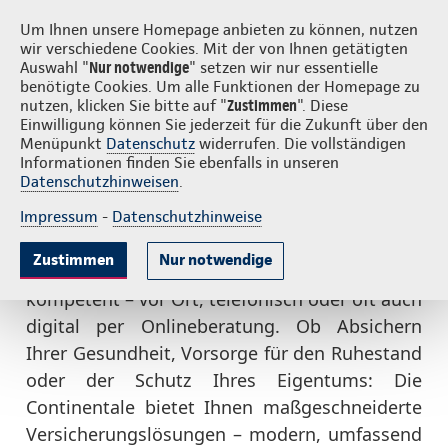
Login
S
Continentale vor Ort
Um Ihnen unsere Homepage anbieten zu können, nutzen
wir verschiedene Cookies. Mit der von Ihnen getätigten
Auswahl "
Nur notwendige
" setzen wir nur essentielle
benötigte Cookies. Um alle Funktionen der Homepage zu
nutzen, klicken Sie bitte auf "
Zustimmen
". Diese
Einwilligung können Sie jederzeit für die Zukunft über den
Individuell, verständlich und
Menüpunkt
Datenschutz
widerrufen. Die vollständigen
Informationen finden Sie ebenfalls in unseren
in Ihrer Nähe
Datenschutzhinweisen
.
Impressum
-
Datenschutzhinweise
Zustimmen
Nur notwendige
Denn die Continentale-Agenturen beraten Sie
kompetent – vor Ort, telefonisch oder oft auch
digital per Onlineberatung. Ob Absichern
Ihrer Gesundheit, Vorsorge für den Ruhestand
oder der Schutz Ihres Eigentums: Die
Continentale bietet Ihnen maßgeschneiderte
Versicherungslösungen – modern, umfassend